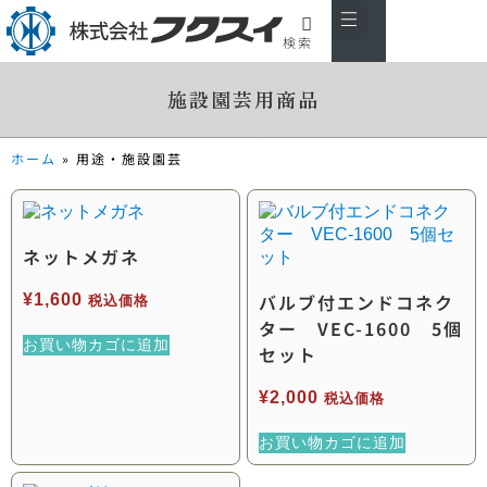
検索
私たちについて
製品紹介
主な取引先
お知らせ
会社概要
お問い合わせ
施設園芸用商品
ホーム
»
用途・施設園芸
ネットメガネ
バルブ付エンドコネク
¥
1,600
税込価格
ター VEC-1600 5個
お買い物カゴに追加
セット
¥
2,000
税込価格
お買い物カゴに追加