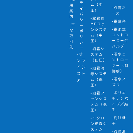
ラ
ム（中
用
-点滴ホ
イ
圧）
案
ース
バ
内
-霧霧舞
シ
-電磁弁
MPファ
-主
ー
-電池式
ンシステ
な
ポ
コントロ
ム（中
取
リ
ーラー付
圧）
引
シ
バルブ
先
ー
-細霧シ
-オ
-灌水コ
ステム
ントロー
ンラ
（低圧）
ラー（制
イン
-細霧消
御盤）
スト
毒システ
-灌水ノ
ム（低
ア
ズル
圧）
-ポリエ
-細霧フ
チレンパ
ァンシス
イプ／継
テム（低
手
圧）
-樹脂継
-ミクロ
手
ン細霧シ
ステム
-点滴灌