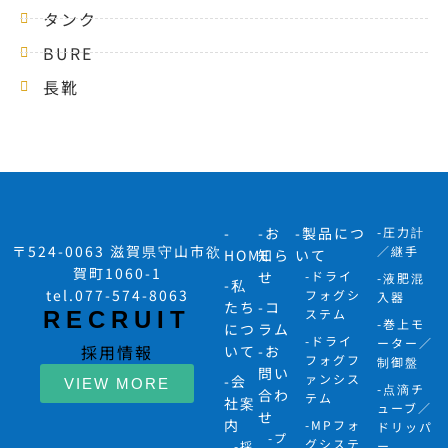
タンク
BURE
長靴
-
-お
-製品につ
-圧力計
〒524-0063 滋賀県守山市欲
／継手
HOME
知ら
いて
賀町1060-1
せ
-ドライ
-液肥混
-私
tel.077-574-8063
フォグシ
入器
たち
-コ
ステム
RECRUIT
-巻上モ
につ
ラム
-ドライ
ーター／
採用情報
いて
-お
フォグフ
制御盤
問い
ァンシス
-会
VIEW MORE
-点滴チ
合わ
テム
社案
ューブ／
せ
内
-MPフォ
ドリッパ
-プ
グシステ
-採
ー