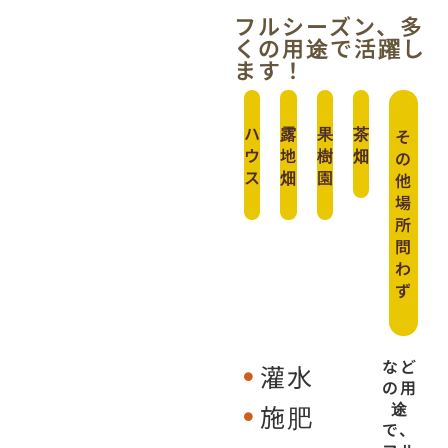
フルシーズン、多
くの用途で活躍し
ます！
ハ
露
果
茶
そ
ウ
地
樹
畑
の
ス
畑
園
他
場
所
問
わ
ず
など
灌水
の用
途
施肥
で、