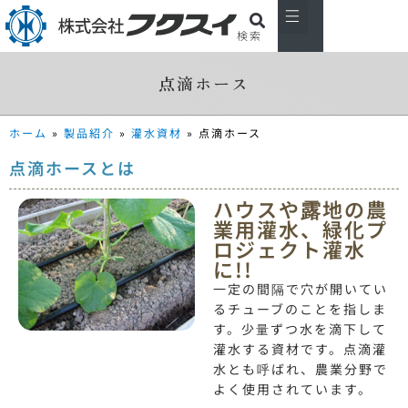
検索
私たちについて
製品紹介
主な取引先
お知らせ
会社概要
お問い合わせ
点滴ホース
ホーム
»
製品紹介
»
灌水資材
»
点滴ホース
点滴ホースとは
ハウスや露地の農
業用灌水、緑化プ
ロジェクト灌水
に!!
一定の間隔で穴が開いてい
るチューブのことを指しま
す。少量ずつ水を滴下して
灌水する資材です。
点滴灌
水とも呼ばれ、農業分野で
よく使用されています。