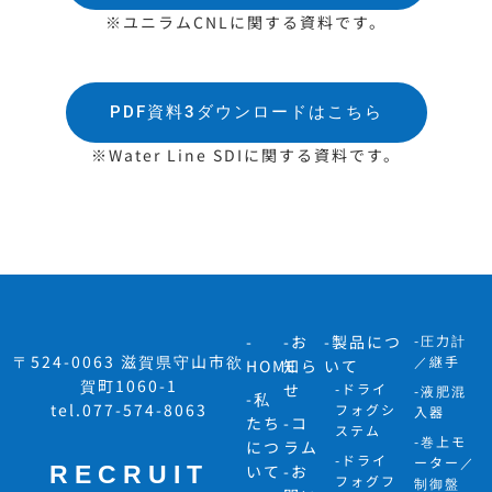
※ユニラムCNLに関する資料です。
PDF資料3ダウンロードはこちら
※Water Line SDIに関する資料です。
-
-お
-製品につ
-圧力計
〒524-0063 滋賀県守山市欲
／継手
HOME
知ら
いて
賀町1060-1
せ
-ドライ
-液肥混
-私
tel.077-574-8063
フォグシ
入器
たち
-コ
ステム
-巻上モ
につ
ラム
-ドライ
ーター／
RECRUIT
いて
-お
フォグフ
制御盤