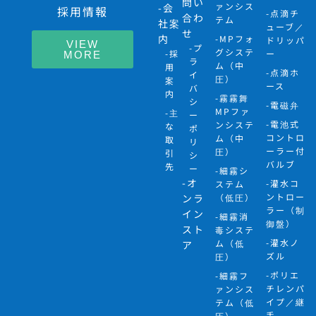
問い
ァンシス
-会
採用情報
-点滴チ
合わ
テム
社案
ューブ／
せ
内
-MPフォ
ドリッパ
VIEW
-プ
グシステ
-採
ー
MORE
ラ
ム（中
用
-点滴ホ
イ
圧）
案
ース
バ
内
-霧霧舞
シ
-電磁弁
MPファ
-主
ー
-電池式
ンシステ
な
ポ
コントロ
ム（中
取
リ
ーラー付
圧）
引
シ
バルブ
先
ー
-細霧シ
-オ
-灌水コ
ステム
ントロー
ンラ
（低圧）
ラー（制
イン
-細霧消
御盤）
スト
毒システ
-灌水ノ
ム（低
ア
ズル
圧）
-ポリエ
-細霧フ
チレンパ
ァンシス
イプ／継
テム（低
手
圧）