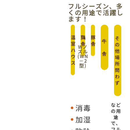
フルシーズン、多
くの用途で活躍し
ます！
温
鶏
豚
そ
牛
室
舎
舎
の
Wノ
ハ
他
ズル
舎
(WN
ウ
場
－2
ス
所
型)
問
わ
ず
など
消毒
の用
途
加湿
で、
フル