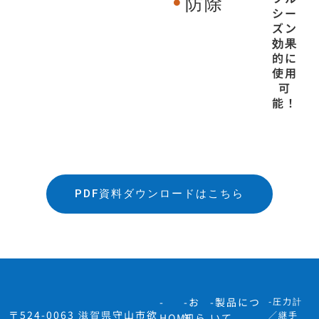
防除
シー
ズン
効果
的に
使用
可
能！
PDF資料ダウンロードはこちら
-
-お
-製品につ
-圧力計
〒524-0063 滋賀県守山市欲
／継手
HOME
知ら
いて