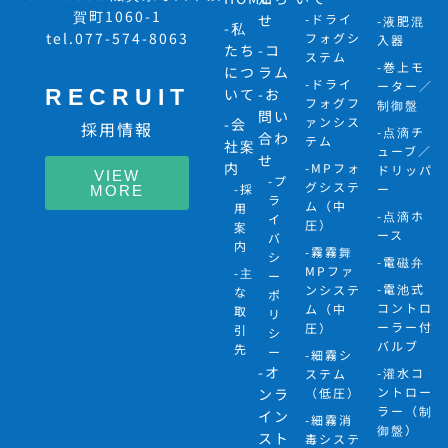
賀町1060-1
せ
-ドライ
-液肥混
-私
tel.077-574-8063
フォグシ
入器
たち
-コ
ステム
-巻上モ
につ
ラム
-ドライ
ーター／
RECRUIT
いて
-お
フォグフ
制御盤
問い
ァンシス
-会
採用情報
-点滴チ
合わ
テム
社案
ューブ／
せ
内
-MPフォ
ドリッパ
VIEW
-プ
グシステ
-採
ー
MORE
ラ
ム（中
用
-点滴ホ
イ
圧）
案
ース
バ
内
-霧霧舞
シ
-電磁弁
MPファ
-主
ー
-電池式
ンシステ
な
ポ
コントロ
ム（中
取
リ
ーラー付
圧）
引
シ
バルブ
先
ー
-細霧シ
-オ
-灌水コ
ステム
ントロー
ンラ
（低圧）
ラー（制
イン
-細霧消
御盤）
スト
毒システ