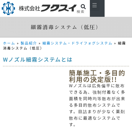
検索
私たちについて
製品紹介
主な取引先
お知らせ
会社概要
お問い合わせ
細霧消毒システム（低圧）
ホーム
»
製品紹介
»
細霧システム・ドライフォグシステム
»
細霧
消毒システム（低圧）
Wノズル細霧システムとは
簡単施工・多目的
利用の決定版!!
Wノズルは広角偏平に散布
できる為、強制付着なく多
面積を同時均等散布が出来
る多目的散布システムで
す。目詰まりが少なく薬剤
散布に最適なシステムで
す。