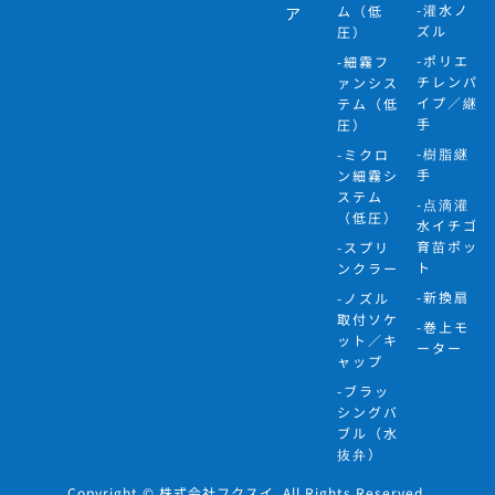
-灌水ノ
ム（低
ア
ズル
圧）
-ポリエ
-細霧フ
チレンパ
ァンシス
イプ／継
テム（低
手
圧）
-樹脂継
-ミクロ
手
ン細霧シ
ステム
-点滴灌
（低圧）
水イチゴ
育苗ポッ
-スプリ
ト
ンクラー
-新換扇
-ノズル
取付ソケ
-巻上モ
ット／キ
ーター
ャップ
-ブラッ
シングバ
ブル（水
抜弁）
Copyright © 株式会社フクスイ. All Rights Reserved.