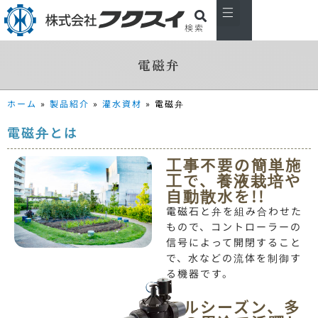
検索
私たちについて
製品紹介
主な取引先
お知らせ
会社概要
お問い合わせ
電磁弁
ホーム
»
製品紹介
»
灌水資材
»
電磁弁
電磁弁とは
工事不要の簡単施
工で、養液栽培や
自動散水を!!
電磁石と弁を組み合わせた
もので、コントローラーの
信号によって開閉すること
で、水などの流体を制御す
る機器です。
フルシーズン、多