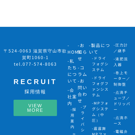
-
-お
-製品につ
-圧力計
〒524-0063 滋賀県守山市欲
／継手
HOME
知ら
いて
賀町1060-1
せ
-ドライ
-液肥混
-私
tel.077-574-8063
フォグシ
入器
たち
-コ
ステム
-巻上モ
につ
ラム
-ドライ
ーター／
RECRUIT
いて
-お
フォグフ
制御盤
問い
ァンシス
-会
採用情報
-点滴チ
合わ
テム
社案
ューブ／
せ
内
-MPフォ
ドリッパ
VIEW
-プ
グシステ
-採
ー
MORE
ラ
ム（中
用
-点滴ホ
イ
圧）
案
ース
バ
内
-霧霧舞
シ
-電磁弁
MPファ
-主