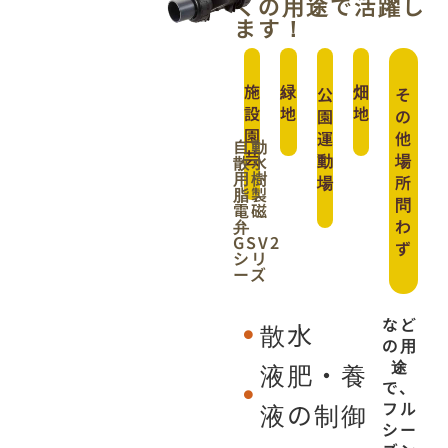
くの用途で活躍し
ます！
施
緑
畑
公
そ
設
地
地
園
の
園
運
他
自動
芸
動
場
散水
用樹
場
所
脂製
問
電磁
弁
わ
GSV2
ず
シリ
ーズ
など
散水
の用
途
液肥・養
で、
液の制御
フル
シー