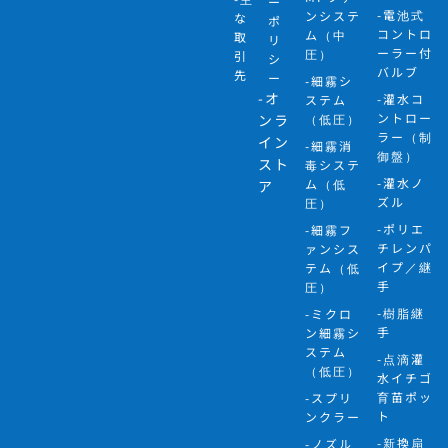
ー
-電池式
ンシステ
な
ポ
コントロ
ム（中
取
リ
ーラー付
圧）
引
シ
バルブ
先
ー
-細霧シ
-オ
-灌水コ
ステム
ントロー
ンラ
（低圧）
ラー（制
イン
-細霧消
御盤）
スト
毒システ
-灌水ノ
ム（低
ア
ズル
圧）
-ポリエ
-細霧フ
チレンパ
ァンシス
イプ／継
テム（低
手
圧）
-樹脂継
-ミクロ
手
ン細霧シ
ステム
-点滴灌
（低圧）
水イチゴ
育苗ポッ
-スプリ
ト
ンクラー
-新換扇
-ノズル