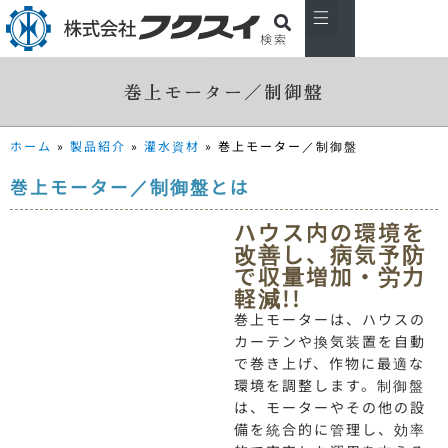
検索
私たちについて
製品紹介
主な取引先
お知らせ
会社概要
お問い合わせ
巻上モーター／制御盤
ホーム
»
製品紹介
»
灌水資材
»
巻上モーター／制御盤
巻上モーター／制御盤とは
ハウス内の環境を
改善し、病気予防
で収量増加・労力
軽減!!
巻上モーターは、ハウスの
カーテンや換気装置を自動
で巻き上げ、作物に最適な
環境を調整します。制御盤
は、モーターやその他の設
備を統合的に管理し、効率