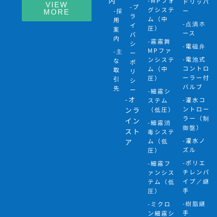
内
-MPフォ
ドリッパ
VIEW
-プ
グシステ
-採
ー
MORE
ラ
ム（中
用
-点滴ホ
イ
圧）
案
ース
バ
内
-霧霧舞
シ
-電磁弁
MPファ
-主
ー
-電池式
ンシステ
な
ポ
コントロ
ム（中
取
リ
ーラー付
圧）
引
シ
バルブ
先
ー
-細霧シ
-オ
-灌水コ
ステム
ントロー
ンラ
（低圧）
ラー（制
イン
-細霧消
御盤）
スト
毒システ
-灌水ノ
ム（低
ア
ズル
圧）
-ポリエ
-細霧フ
チレンパ
ァンシス
イプ／継
テム（低
手
圧）
-樹脂継
-ミクロ
手
ン細霧シ