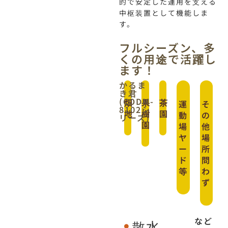
的で安定した運用を支える
中枢装置として機能しま
す。
フルシーズン、多
くの用途で活躍し
ます！
かるま
き君
(CODM-
畑
果
茶
運
そ
8102シ
地
樹
園
動
の
リーズ)
園
場
他
ヤ
場
ー
所
ド
問
等
わ
ず
など
散水