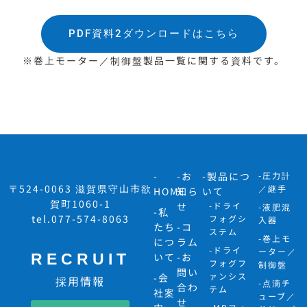
PDF資料2ダウンロードはこちら
※巻上モーター／制御盤製品一覧に関する資料です。
-
-お
-製品につ
-圧力計
〒524-0063 滋賀県守山市欲
／継手
HOME
知ら
いて
賀町1060-1
せ
-ドライ
-液肥混
-私
tel.077-574-8063
フォグシ
入器
たち
-コ
ステム
-巻上モ
につ
ラム
-ドライ
ーター／
RECRUIT
いて
-お
フォグフ
制御盤
問い
ァンシス
-会
採用情報
-点滴チ
合わ
テム
社案
ューブ／
せ