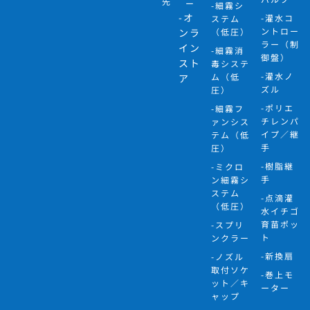
先
ー
-細霧シ
-オ
-灌水コ
ステム
ントロー
ンラ
（低圧）
ラー（制
イン
-細霧消
御盤）
スト
毒システ
-灌水ノ
ム（低
ア
ズル
圧）
-ポリエ
-細霧フ
チレンパ
ァンシス
イプ／継
テム（低
手
圧）
-樹脂継
-ミクロ
手
ン細霧シ
ステム
-点滴灌
（低圧）
水イチゴ
育苗ポッ
-スプリ
ト
ンクラー
-新換扇
-ノズル
取付ソケ
-巻上モ
ット／キ
ーター
ャップ