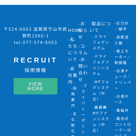
-
-お
-製品につ
-圧力計
〒524-0063 滋賀県守山市欲
／継手
HOME
知ら
いて
賀町1060-1
せ
-ドライ
-液肥混
-私
tel.077-574-8063
フォグシ
入器
たち
-コ
ステム
-巻上モ
につ
ラム
-ドライ
ーター／
RECRUIT
いて
-お
フォグフ
制御盤
問い
ァンシス
-会
採用情報
-点滴チ
合わ
テム
社案
ューブ／
せ
内
-MPフォ
ドリッパ
VIEW
-プ
グシステ
-採
ー
MORE
ラ
ム（中
用
-点滴ホ
イ
圧）
案
ース
バ
内
-霧霧舞
シ
-電磁弁
MPファ
-主
ー
-電池式
ンシステ
な
ポ
コントロ
ム（中
取
リ
ーラー付
圧）
引
シ
バルブ