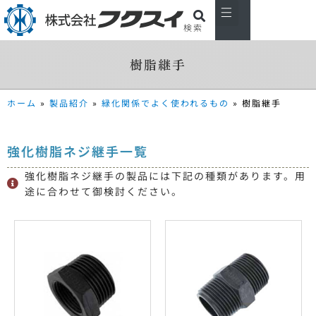
検索
私たちについて
製品紹介
主な取引先
お知らせ
会社概要
お問い合わせ
樹脂継手
ホーム
»
製品紹介
»
緑化関係でよく使われるもの
»
樹脂継手
強化樹脂ネジ継手一覧
強化樹脂ネジ継手の製品には下記の種類があります。用
途に合わせて御検討ください。