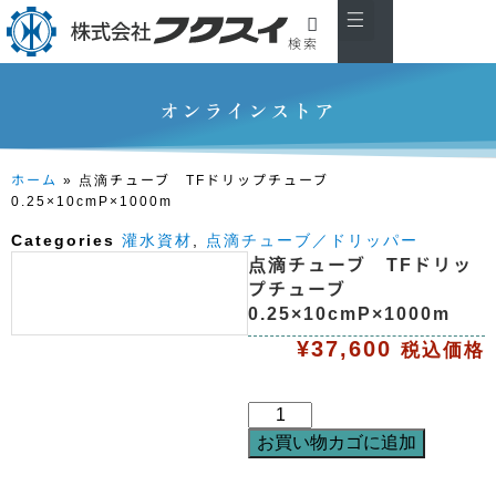
検索
私たちについて
製品紹介
主な取引先
お知らせ
会社概要
お問い合わせ
オンラインストア
ホーム
»
点滴チューブ TFドリップチューブ
0.25×10cmP×1000m
Categories
灌水資材
,
点滴チューブ／ドリッパー
点滴チューブ TFドリッ
プチューブ
0.25×10cmP×1000m
¥
37,600
税込価格
お買い物カゴに追加