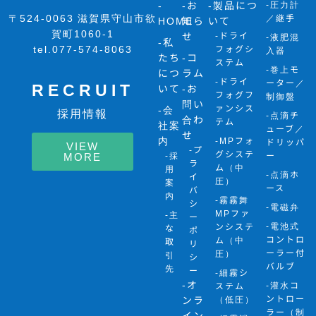
-
-お
-製品につ
-圧力計
〒524-0063 滋賀県守山市欲
／継手
HOME
知ら
いて
賀町1060-1
せ
-ドライ
-液肥混
-私
tel.077-574-8063
フォグシ
入器
たち
-コ
ステム
-巻上モ
につ
ラム
-ドライ
ーター／
RECRUIT
いて
-お
フォグフ
制御盤
問い
ァンシス
-会
採用情報
-点滴チ
合わ
テム
社案
ューブ／
せ
内
-MPフォ
ドリッパ
VIEW
-プ
グシステ
-採
ー
MORE
ラ
ム（中
用
-点滴ホ
イ
圧）
案
ース
バ
内
-霧霧舞
シ
-電磁弁
MPファ
-主
ー
-電池式
ンシステ
な
ポ
コントロ
ム（中
取
リ
ーラー付
圧）
引
シ
バルブ
先
ー
-細霧シ
-オ
-灌水コ
ステム
ントロー
ンラ
（低圧）
ラー（制
イン