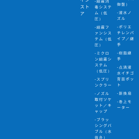
-細霧消
御盤）
スト
毒システ
-灌水ノ
ム（低
ア
ズル
圧）
-ポリエ
-細霧フ
チレンパ
ァンシス
イプ／継
テム（低
手
圧）
-樹脂継
-ミクロ
手
ン細霧シ
ステム
-点滴灌
（低圧）
水イチゴ
育苗ポッ
-スプリ
ト
ンクラー
-新換扇
-ノズル
取付ソケ
-巻上モ
ット／キ
ーター
ャップ
-ブラッ
シングバ
ブル（水
抜弁）