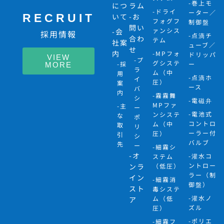
-巻上モ
につ
ラム
-ドライ
ーター／
RECRUIT
いて
-お
フォグフ
制御盤
問い
ァンシス
-会
採用情報
-点滴チ
合わ
テム
社案
ューブ／
せ
内
-MPフォ
ドリッパ
VIEW
-プ
グシステ
-採
ー
MORE
ラ
ム（中
用
-点滴ホ
イ
圧）
案
ース
バ
内
-霧霧舞
シ
-電磁弁
MPファ
-主
ー
-電池式
ンシステ
な
ポ
コントロ
ム（中
取
リ
ーラー付
圧）
引
シ
バルブ
先
ー
-細霧シ
-オ
-灌水コ
ステム
ントロー
ンラ
（低圧）
ラー（制
イン
-細霧消
御盤）
スト
毒システ
-灌水ノ
ム（低
ア
ズル
圧）
-ポリエ
-細霧フ