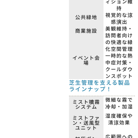
ィション維
持
視覚的な涼
公共緑地
感演出
美観維持・
商業施設
訪問者向け
の快適な緑
化空間管理
一時的な熱
イベント会
中症対策・
場
クールダウ
ンスポット
芝生管理を支える製品
ラインナップ！
微細な霧で
ミスト噴霧
冷却・加湿
システム
湿度確保や
ミストファ
清涼効果
ン・送風型
ユニット
広範囲への