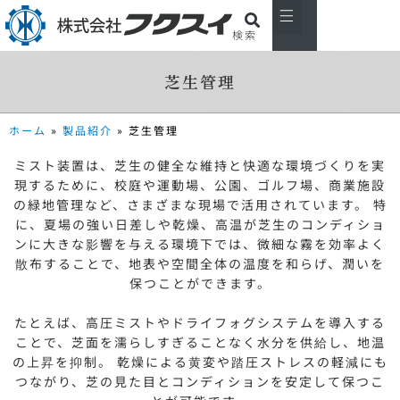
検索
私たちについて
製品紹介
主な取引先
お知らせ
会社概要
お問い合わせ
芝生管理
ホーム
»
製品紹介
»
芝生管理
ミスト装置は、芝生の健全な維持と快適な環境づくりを実
現するために、校庭や運動場、公園、ゴルフ場、商業施設
の緑地管理など、さまざまな現場で活用されています。 特
に、夏場の強い日差しや乾燥、高温が芝生のコンディショ
ンに大きな影響を与える環境下では、微細な霧を効率よく
散布することで、地表や空間全体の温度を和らげ、潤いを
保つことができます。
たとえば、高圧ミストやドライフォグシステムを導入する
ことで、芝面を濡らしすぎることなく水分を供給し、地温
の上昇を抑制。 乾燥による黄変や踏圧ストレスの軽減にも
つながり、芝の見た目とコンディションを安定して保つこ