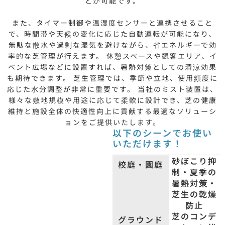
とが可能です。
また、タイマー制御や温湿度センサーと連携させること
で、時間帯や天候の変化に応じた自動運転が可能になり、
無駄な散水や過剰な湿気を避けながら、省エネルギーで効
率的な芝管理が行えます。 休憩スペースや観客エリア、イ
ベント広場などに設置すれば、暑熱対策としての清涼効果
も期待できます。 芝生管理では、季節や立地、使用頻度に
応じた水分調整が非常に重要です。 当社のミスト装置は、
様々な敷地規模や用途に応じて柔軟に設計でき、芝の健康
維持と施設全体の快適性向上に貢献する最適なソリューシ
ョンをご提供いたします。
以下のシーンでお使い
いただけます！
砂ぼこり抑
校庭・園庭
制・夏季の
暑熱対策・
芝生の乾燥
防止
芝のコンデ
グラウンド