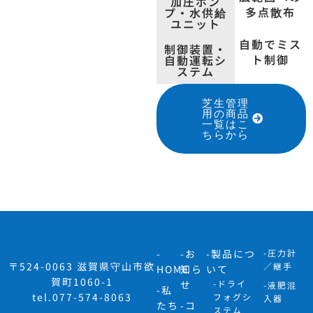
加圧ポン
多点散布
プ・水供給
ユニット
自動でミス
制御装置・
ト制御
自動運転シ
ステム
芝生管理
用の商品
一覧はこ
ちらから
-
-お
-製品につ
-圧力計
〒524-0063 滋賀県守山市欲
／継手
HOME
知ら
いて
賀町1060-1
せ
-ドライ
-液肥混
-私
tel.077-574-8063
フォグシ
入器
たち
-コ
ステム